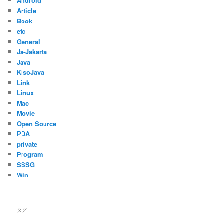
Android
Article
Book
etc
General
Ja-Jakarta
Java
KisoJava
Link
Linux
Mac
Movie
Open Source
PDA
private
Program
SSSG
Win
タグ