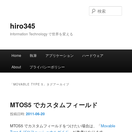
メ
サ
イ
ブ
検
ン
コ
索
コ
ン
hiro345
ン
テ
Information Technology で世界を変える
テ
ン
ン
ツ
ツ
へ
メ
へ
移
Home
執筆
アプリケーション
ハードウェア
イ
移
動
ン
動
About
プライバシーポリシー
メ
ニ
ュ
「
MOVABLE TYPE 5
」タグアーカイブ
ー
MTOS5 でカスタムフィールド
投稿日時:
2011-06-20
MTOS5 でカスタムフィールドをつけたい場合は、「
Movable
Type 5 プロフェッショナルガイド
」が参考になります。