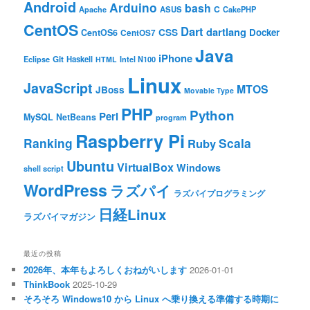
Android
Arduino
bash
C
ASUS
Apache
CakePHP
CentOS
Dart
dartlang
CSS
Docker
CentOS6
CentOS7
Java
iPhone
Git
Haskell
Eclipse
HTML
Intel N100
Linux
JavaScript
MTOS
JBoss
Movable Type
PHP
Python
Perl
MySQL
NetBeans
program
Raspberry Pi
Ranking
Scala
Ruby
Ubuntu
VirtualBox
Windows
shell script
WordPress
ラズパイ
ラズパイプログラミング
日経Linux
ラズパイマガジン
最近の投稿
2026年、本年もよろしくおねがいします
2026-01-01
ThinkBook
2025-10-29
そろそろ Windows10 から Linux へ乗り換える準備する時期に